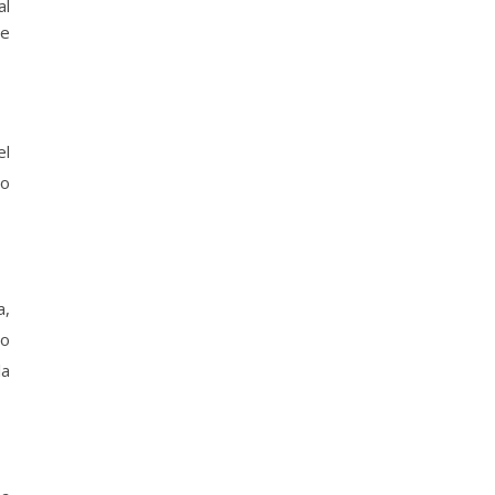
al
de
el
to
a,
to
la