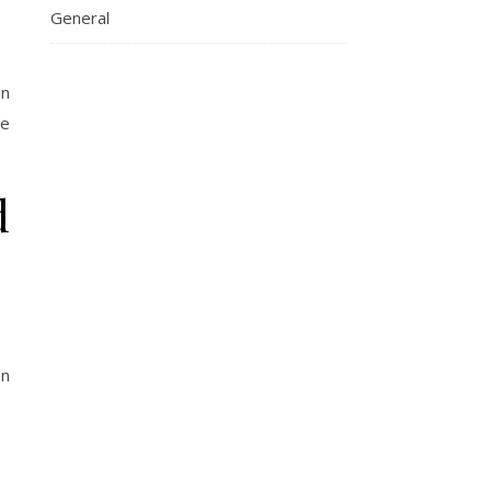
General
in
ue
d
an