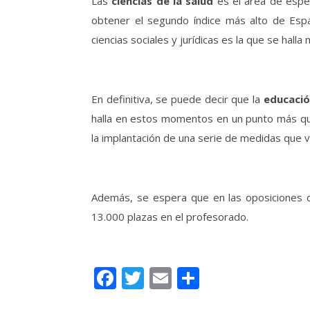
Las
ciencias de la salud
es el área de espe
obtener el segundo índice más alto de Espa
ciencias sociales y jurídicas es la que se halla
En definitiva, se puede decir que la
educació
halla en estos momentos en un punto más que 
la implantación de una serie de medidas que 
Además, se espera que en las oposiciones 
13.000 plazas en el profesorado.
Facebook
Twitter
Email
Compartir