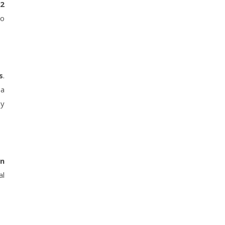
 2
to
s
.
ha
 y
en
al